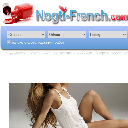
только с фотографиями работ
Над формой поиска наши программисты работают. Скоро откроем пои