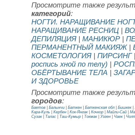
Просмотрите также резуль
категорий
:
НОГТИ. НАРАЩИВАНИЕ НОГ
НАРАЩИВАНИЕ РЕСНИЦ
|
ВО
ДЕПИЛЯЦИЯ
|
МАНИКЮР
|
П
ПЕРМАНЕНТНЫЙ МАКИЯЖ
|
КОСМЕТОЛОГИЯ
|
ПИРСИНГ
роспись хной по телу)
|
РОСП
ОБЁРТЫВАНИЕ ТЕЛА
|
ЗАГА
И ЗДОРОВЬЕ
Просмотрите также резуль
городов
:
Баетов
|
Балыкчи
|
Баткен
|
Баткенская обл
|
Бишкек
|
Кара-Куль
|
Кербен
|
Кок-Янгак
|
Кочкор
|
Майли-Сай
|
Ма
Сузак
|
Талас
|
Таш-Кумыр
|
Токмак
|
Узген
|
Чаек
|
Чолп