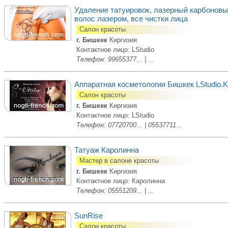
Удаление татуировок, лазерный карбоновы
волос лазером, все чистки лица
Салон красоты
г. Бишкек
Киргизия
Контактное лицо: LStudio
Телефон: 99655377... | ...
Аппаратная косметология Бишкек LStudio.
Салон красоты
г. Бишкек
Киргизия
Контактное лицо: LStudio
Телефон: 07720700... | 05537711...
Татуаж Каролинна
Мастер в салоне красоты
г. Бишкек
Киргизия
Контактное лицо: Каролинна
Телефон: 05551209... | ...
SunRise
Салон красоты