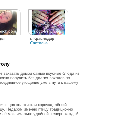
цы
г.
Краснодар
Светлана
толу
т заказать домой самые вкусные блюда из
можно получить без долгих походов по
овседневное угощение уже в пути к вашему
сияющая золотистая корочка, лёгкий
ушу. Недаром именно птицу традиционно
м её максимально удобной: теперь каждый