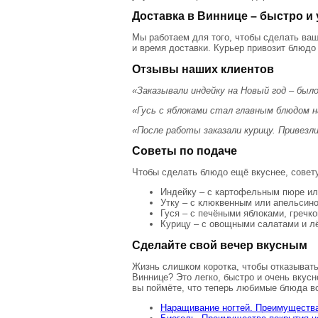
Доставка в Виннице – быстро и
Мы работаем для того, чтобы сделать ваш
и время доставки. Курьер привозит блюдо
Отзывы наших клиентов
«Заказывали индейку на Новый год – было
«Гусь с яблоками стал главным блюдом н
«После работы заказали курицу. Привезл
Советы по подаче
Чтобы сделать блюдо ещё вкуснее, совет
Индейку – с картофельным пюре ил
Утку – с клюквенным или апельсин
Гуся – с печёными яблоками, гречк
Курицу – с овощными салатами и л
Сделайте свой вечер вкусным
Жизнь слишком коротка, чтобы отказывать
Виннице? Это легко, быстро и очень вкус
вы поймёте, что теперь любимые блюда в
Наращивание ногтей. Преимущества