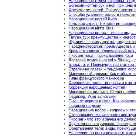
Наращивание гелем, акрилом. Уход 
Болезни ногтей рук и ног. Причины 
Фрезер для ногтей. Преимущества 
Способы удаления волос в нежелат
Наращивание ногтей Киев
Гель или акрил. Технология наращи
Нарощування нігтів Київ
Наращивание волос – типы и виды 
Татуаж губ: преимущества и недост
Шугаринг: преимущества, недостатк
Парафинотерапия: преимущества и 
Кракле маникюр. Кракелюрный лак 
Пирсинг носа | Прокалывание носа
Доставка домашньої їжі у Вінниці –
Блеск-тату. Преимущества глиттер-т
Стрелки на глазах – тенденция мир
Маникюрный фрезер. Как выбрать 
Типы французского маникюра
Химзавивка волос: вопросы и ответ
Коррекция нарощенных ногтей
Маникюрная пилочка. Степень абраз
Педикюр. Уход за ногами.
Пыль от акрила и геля. Как избавит
Педикюр на дому
Наращивание волос - вопросы и отв
Стерилизация маникюрного инструм
Пирсинг - что это и зачем его дела
Хрустальная татуировка. Преимуще
Обертывания тела: виды, преимуще
Нанесение на ногти печатного текс