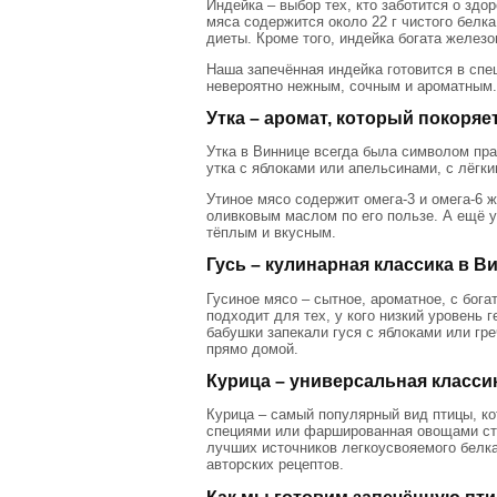
Индейка – выбор тех, кто заботится о зд
мяса содержится около 22 г чистого белк
диеты. Кроме того, индейка богата желез
Наша запечённая индейка готовится в сп
невероятно нежным, сочным и ароматным. 
Утка – аромат, который покоряет
Утка в Виннице всегда была символом пра
утка с яблоками или апельсинами, с лёгк
Утиное мясо содержит омега-3 и омега-6 
оливковым маслом по его пользе. А ещё у
тёплым и вкусным.
Гусь – кулинарная классика в В
Гусиное мясо – сытное, ароматное, с бог
подходит для тех, у кого низкий уровень 
бабушки запекали гуся с яблоками или гр
прямо домой.
Курица – универсальная класси
Курица – самый популярный вид птицы, ко
специями или фаршированная овощами ста
лучших источников легкоусвояемого белка
авторских рецептов.