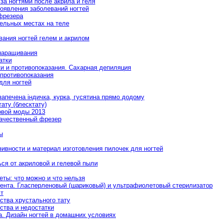
за ногтями после акрила и геля
появления заболеваний ногтей
фрезера
ельных местах на теле
вания ногтей гелем и акрилом
наращивания
атки
и и противопоказания. Сахарная депиляция
противопоказания
для ногтей
 запечена індичка, курка, гусятина прямо додому
ату (блесктату)
овой моды 2013
качественный фрезер
ы
ивности и материал изготовления пилочек для ногтей
ься от акриловой и гелевой пыли
еты: что можно и что нельзя
ента. Гласперленовый (шариковый) и ультрафиолетовый стерилизатор
ют
ства хрустального тату
ства и недостатки
та. Дизайн ногтей в домашних условиях