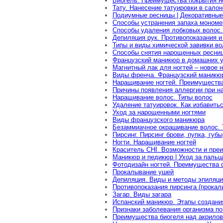
Биогель. Преимущества покрытия н
Тату. Нанесение татуировки в салон
Подиумные ресницы | Декоративные
Способы устранения запаха мономе
Способы удаления лобковых волос.
Депиляция рук. Противопоказания и
Типы и виды химической завивки во
Способы снятия нарощенных ресни
Французский маникюр в домашних у
Магнитный лак для ногтей – новое 
Виды френча. Французский маникюр
Наращивание ногтей. Преимуществ
Причины появления аллергии при н
Наращивание волос. Типы волос
Удаление татуировок. Как избавитьс
Уход за нарощенными ногтями
Виды французского маникюра
Безаммиачное окрашивание волос. 
Пирсинг. Пирсинг брови, пупка, губы
Ногти. Наращивание ногтей
Краситель CHI. Возможности и пре
Маникюр и педикюр | Уход за пальц
Фотодизайн ногтей. Преимущества 
Прокалывание ушей
Депиляция. Виды и методы эпиляц
Противопоказания пирсинга (прокал
Загар. Виды загара
Испанский маникюр. Этапы создани
Признаки заболевания организма по
Преимущества биогеля над акрило