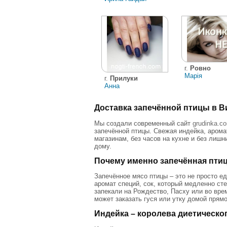
г.
Ровно
Марія
г.
Прилуки
Анна
Доставка запечённой птицы в Ви
Мы создали современный сайт
grudinka.c
запечённой птицы. Свежая индейка, арома
магазинам, без часов на кухне и без лиш
дому.
Почему именно запечённая пти
Запечённое мясо птицы – это не просто е
аромат специй, сок, который медленно ст
запекали на Рождество, Пасху или во вр
может заказать гуся или утку домой прямо
Индейка – королева диетическо