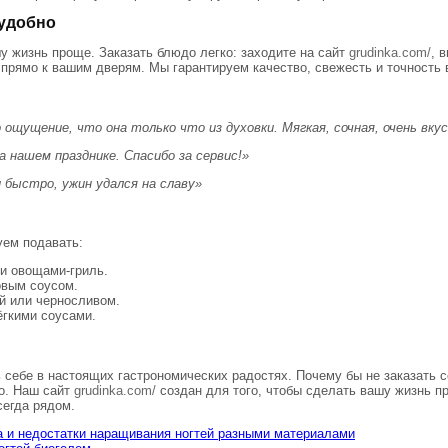
 удобно
у жизнь проще. Заказать блюдо легко: заходите на сайт
grudinka.com/
, 
 прямо к вашим дверям. Мы гарантируем качество, свежесть и точность 
 ощущение, что она только что из духовки. Мягкая, сочная, очень вкус
а нашем празднике. Спасибо за сервис!»
и быстро, ужин удался на славу»
уем подавать:
и овощами-гриль.
овым соусом.
ой или черносливом.
ёгкими соусами.
 себе в настоящих гастрономических радостях. Почему бы не заказать с
но. Наш сайт
grudinka.com/
создан для того, чтобы сделать вашу жизнь пр
сегда рядом.
 и недостатки наращивания ногтей разными материалами