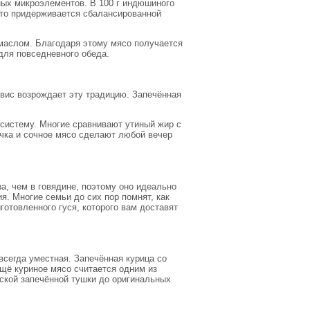
зных микроэлементов. В 100 г индюшиного
 кто придерживается сбалансированной
маслом. Благодаря этому мясо получается
для повседневного обеда.
рвис возрождает эту традицию. Запечённая
 систему. Многие сравнивают утиный жир с
очка и сочное мясо сделают любой вечер
а, чем в говядине, поэтому оно идеально
ия. Многие семьи до сих пор помнят, как
готовленного гуся, которого вам доставят
всегда уместная. Запечённая курица со
щё куриное мясо считается одним из
ской запечённой тушки до оригинальных