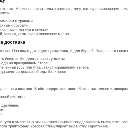
цу
дготовка. Мы используем только свежую птицу, которую замачиваем в м
цепты:
лимоном и травами.
пряными соусами.
ясо стало мягким и сочным.
й, чеснок, розмарин и оливковое масло.
ша доставка
шение. Она подходит и для праздников, и для будней. Чаще всего наши 
ть близких без долгих часов у плиты.
людо на праздничном столе.
печённый гусь или утка станут украшением вечера.
гда хочется домашней еды без хлопот.
усно, но и полезно. В нём содержится много белка, витаминов и минерал
рвной системы.
и давление.
ти.
а.
ли гуся в умеренных количествах помогает поддерживать иммунитет, обе
оте триптофану, которая стимулирует выработку серотонина.