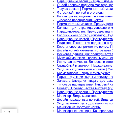
Наращивание ресниц - виды и преи
Онлайн сервис подбора мастера кр
Татуаж сосков | Перманентный мак
Фотодизайн ногтей и его виды
Коррекция нарощенных ногтей ман
Типсовое наращивания ногтей
Перманентный макияж. Преимущест
Как выглядит страница успешного м
Парафинотерапия. Преимущества и 
Роспись хной по телу (биотату). Х
Наращивание ногтей | Преимуществ
Педикюр. Технология педикюра в д
Кератиновое выпрямление волос. Пр
Дизайн ногтей камнями и стразами 
Восковая депиляция: преимущества
Мужской маникюр - роскошь или не
Интимная прическа. Вопросы и отв
Свадебный маникюр | Наращивание 
Уход за натуральными ногтями | Ух
Косметология - виды и типы услуг
Парик – функции, виды и преимуще
Заказать блюда из птицы с доставк
Типсовое наращивание. Типсовый с
Биотату. Преимущества биотату (ху
Наращивание ресниц. Преимущества
Маникюр. Виды маникюра
Дизайн наращенных ногтей. Виды д
Уход за кожей рук в домашних усло
Маникюр на коротких ногтях
Маникюрные ножницы. Как правиль