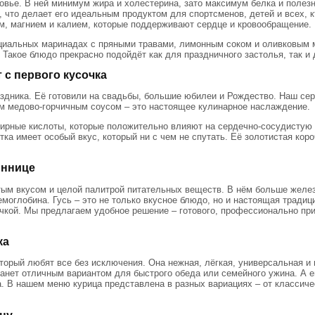
оровье. В ней минимум жира и холестерина, зато максимум белка и поле
а, что делает его идеальным продуктом для спортсменов, детей и всех,
ом, магнием и калием, которые поддерживают сердце и кровообращение.
ециальных маринадах с пряными травами, лимонным соком и оливковым 
Такое блюдо прекрасно подойдёт как для праздничного застолья, так и 
 с первого кусочка
здника. Её готовили на свадьбы, большие юбилеи и Рождество. Наш се
им медово-горчичным соусом – это настоящее кулинарное наслаждение.
жирные кислоты, которые положительно влияют на сердечно-сосудистую
тка имеет особый вкус, который ни с чем не спутать. Её золотистая кор
иннице
атым вкусом и целой палитрой питательных веществ. В нём больше желез
гемоглобина. Гусь – это не только вкусное блюдо, но и настоящая традиц
ечкой. Мы предлагаем удобное решение – готового, профессионально при
ка
торый любят все без исключения. Она нежная, лёгкая, универсальная и 
нет отличным вариантом для быстрого обеда или семейного ужина. А е
. В нашем меню курица представлена в разных вариациях – от классиче