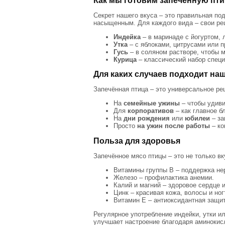
Как мы готовим запечённую пти
Секрет нашего вкуса – это правильная по
насыщенным. Для каждого вида – свои ре
Индейка
– в маринаде с йогуртом, 
Утка
– с яблоками, цитрусами или 
Гусь
– в соляном растворе, чтобы м
Курица
– классический набор специ
Для каких случаев подходит на
Запечённая птица – это универсальное ре
На
семейные ужины
– чтобы удиви
Для
корпоративов
– как главное б
На
дни рождения
или
юбилеи
– за
Просто
на ужин после работы
– ко
Польза для здоровья
Запечённое мясо птицы – это не только вк
Витамины группы B – поддержка не
Железо – профилактика анемии.
Калий и магний – здоровое сердце 
Цинк – красивая кожа, волосы и ног
Витамин E – антиоксидантная защит
Регулярное употребление индейки, утки и
улучшает настроение благодаря аминокисл