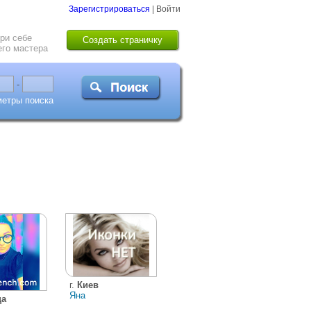
Зарегистрироваться
|
Войти
ри себе
Создать страничку
го мастера
-
метры поиска
г.
Киев
Яна
ца