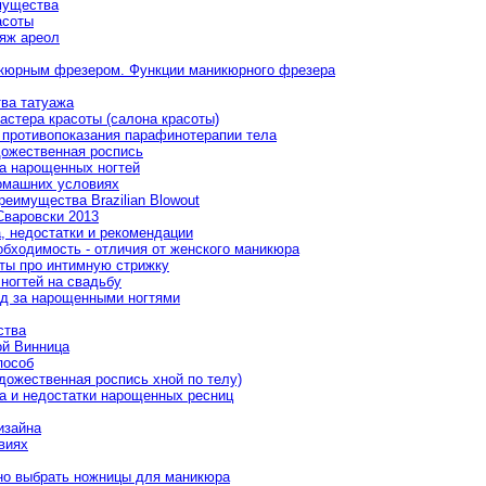
мущества
асоты
ияж ареол
икюрным фрезером. Функции маникюрного фрезера
ва татуажа
астера красоты (салона красоты)
противопоказания парафинотерапии тела
удожественная роспись
а нарощенных ногтей
омашних условиях
еимущества Brazilian Blowout
Сваровски 2013
, недостатки и рекомендации
обходимость - отличия от женского маникюра
еты про интимную стрижку
ногтей на свадьбу
од за нарощенными ногтями
ства
ой Винница
пособ
дожественная роспись хной по телу)
 и недостатки нарощенных ресниц
изайна
виях
но выбрать ножницы для маникюра