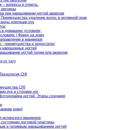
огтей биогелем
е – вопросы и ответы.
 ресницы
ра при наращивании ногтей акрилом
 Преимущества удаление волос в интимной зоне
 виды эпиляции рук
лос
ц в домашних условиях
словиях | Френч на дому
направление в маникюре
 - преимущества и недостатки
а нарощенных ногтей
аращивании ногтей гелем или акрилом
я от тату
Технология CHI
имущества CHI
ами рук и стопами ног
фотодизайна ногтей. Этапы создания
ии
ывание кожи)
я испанского маникюра
 состоянию ногтевой пластины
вым и гелиевым наращиванием ногтей