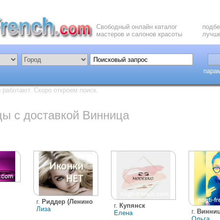
Свободный онлайн каталог
подбе
мастеров и салонов красоты
лучше
пара
работают. Скоро откроем поиск.
цы с доставкой Винница
г.
Риддер (Ленино
г.
Купянск
Лиза
г.
Винни
Елена
Ольга