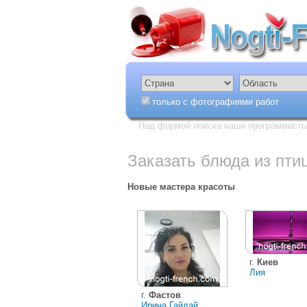
только с фотографиями работ
Над формой поиска наши программисты 
Заказать блюда из пти
Новые мастера красоты
г.
Киев
Лия
г.
Фастов
Ирина Гайдай