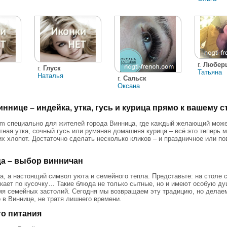
г.
Любер
г.
Глуск
Татьяна
Наталья
г.
Сальск
Оксана
ннице – индейка, утка, гусь и курица прямо к вашему с
om
специально для жителей города Винница, где каждый желающий може
тная утка, сочный гусь или румяная домашняя курица – всё это теперь 
них хлопот. Достаточно сделать несколько кликов – и праздничное или п
ца – выбор винничан
да, а настоящий символ уюта и семейного тепла. Представьте: на столе 
екает по кусочку… Такие блюда не только сытные, но и имеют особую д
емя семейных застолий. Сегодня мы возвращаем эту традицию, но делае
 в Виннице, не тратя лишнего времени.
го питания