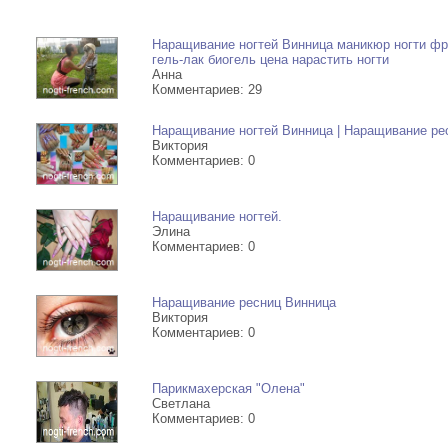
Энзимный пилинг лица с Бр
аппаратно-240 грн
Наращивание ногтей Винница маникюр ногти фр
гель-лак биогель цена нарастить ногти
Микродермабразия (лицо) 3
Анна
Комментариев: 29
био лифтинг (лицо + шея) 3
Наращивание ногтей Винница | Наращивание ре
Микродермабразия + био л
Виктория
Комментариев: 0
490,00 грн.
Безигольная мезотерапия 4
Наращивание ногтей.
Элина
Комментариев: 0
Алмазная микродермабрази
УЗ-скрабе190 грн
Наращивание ресниц Винница
Виктория
Тело-холод терапия
Комментариев: 0
Фотон-терапия-15 мин-50гр
Парикмахерская "Олена"
Биолифтинг лица (микроток
Светлана
Комментариев: 0
Коррекция носогубных склад