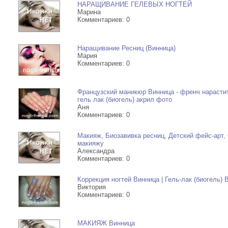
НАРАЩИВАНИЕ ГЕЛЕВЫХ НОГТЕЙ
Антицеллюлитный массаж: 
Марина
Комментариев: 0
бедра, живот с эфир.
Наращивание Ресниц (Винница)
масламиЗагальний массаж (
Мария
Комментариев: 0
эфир. масламиМасаж спины
Французский маникюр Винница - френч нарастит
-->
гель лак (биогель) акрил фото
Аня
Комментариев: 0
Макияж, Биозавивка ресниц, Детский фейс-арт,
макияжу
Александра
Комментариев: 0
Коррекция ногтей Винница | Гель-лак (биогель) 
Виктория
Комментариев: 0
МАКИЯЖ Винница