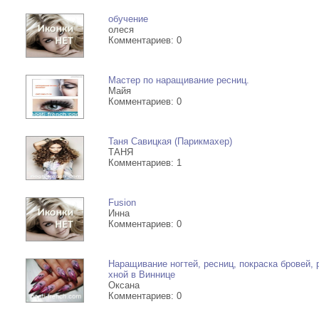
2200грн
обучение
олеся
Комментариев: 0
Коррекция контура и объем
губ-2200грн
Мастер по наращивание ресниц.
Майя
Редермализация лица (Hyal
Комментариев: 0
680
Таня Савицкая (Парикмахер)
Редермализация лица (Hyal
ТАНЯ
Комментариев: 1
800
Fusion
Процедура безиньекционно
Инна
Комментариев: 0
морщин
Пилинг для лечения пигмен
Наращивание ногтей, ресниц, покраска бровей, 
хной в Виннице
Процедура для лечения вол
Оксана
Комментариев: 0
Антицеллюлитное обертыв