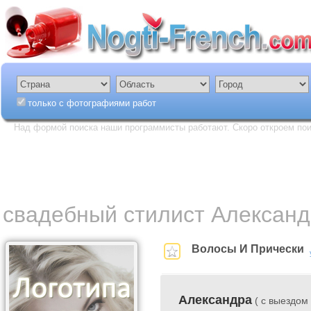
только с фотографиями работ
Над формой поиска наши программисты работают. Скоро откроем пои
свадебный стилист Александ
Волосы И Прически
Александра
( с выездом 