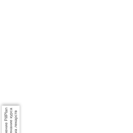
Приложение PillPlan
напоминание курса
приема лекарств