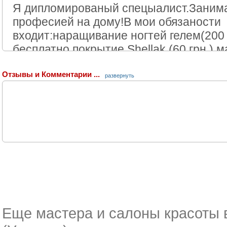
Я дипломированый спецыалист.Заним
професией на дому!В мои обязаности
входит:наращивание ногтей гелем(200 
бесплатно,покрытие Shellak (60 грн.),
грн.),педикюр (80 грн.),покраска и кор
Отзывы и Комментарии ...
(20 грн.),покраска ресниц (10 грн.),мас
развернуть
грн.),массаж стоп (15 грн.)
Любимые мои,звоните и зделаем из вас 
-->
Еще мастера и салоны красоты в