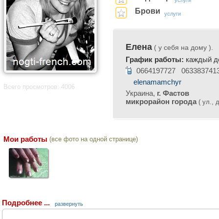
услуги
Брови
услуги
Елена
( у себя на дому ).
График работы:
каждый де
0664197727 063383741
elenamamchyr
Всего просмотров: 4006
Украина,
г. Фастов
микрорайон города
( ул., д
Мои работы
(все фото на одной странице)
Подробнее ...
развернуть