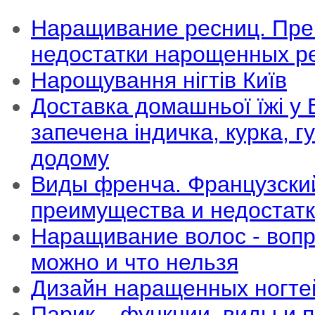
Наращивание ресниц. Пре
недостатки нарощенных р
Нарощування нігтів Київ
Доставка домашньої їжі у В
запечена індичка, курка, 
додому
Виды френча. Французски
преимущества и недостат
Наращивание волос - вопр
можно и что нельзя
Дизайн наращенных ногте
Парик – функции, виды и 