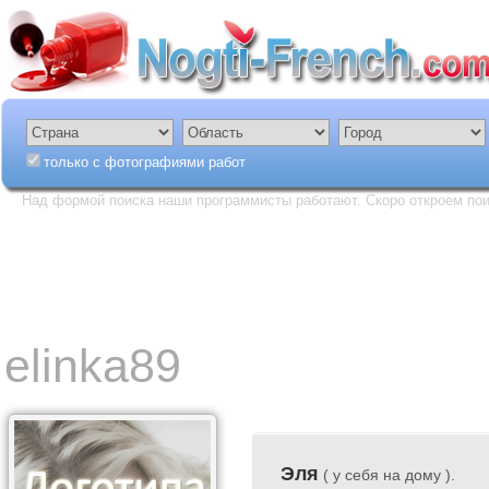
только с фотографиями работ
Над формой поиска наши программисты работают. Скоро откроем пои
elinka89
Эля
( у себя на дому ).