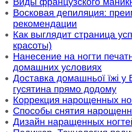
Виды французского маник
Восковая депиляция: преи
рекомендации
Как выглядит страница ус
красоты)
Нанесение на ногти печатн
домашних условиях
Доставка домашньої їжі у В
гусятина прямо додому
Коррекция нарощенных но
Способы снятия нарощенн
Дизайн наращенных ногте