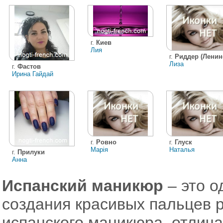
г.
Киев
Лия
г.
Риддер (Ленин
Лиза
г.
Фастов
Ирина Гайдай
г.
Ровно
г.
Глуск
Марія
Наталья
г.
Прилуки
Анна
Испанский маникюр
– это о
создания красивых пальцев 
испанского маникюра, отлич