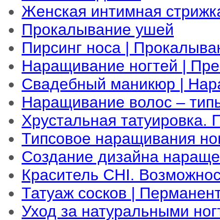
Женская интимная стрижк
Прокалывание ушей
Пирсинг носа | Прокалыва
Наращивание ногтей | Пр
Свадебный маникюр | Нар
Наращивание волос – тип
Хрустальная татуировка. 
Типсовое наращивания но
Создание дизайна нараще
Краситель CHI. Возможно
Татуаж сосков | Перманен
Уход за натуральными ног