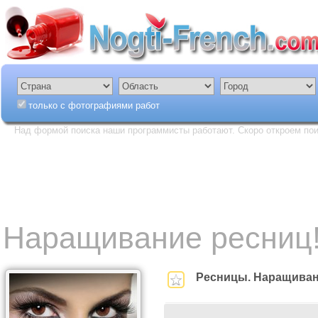
только с фотографиями работ
Над формой поиска наши программисты работают. Скоро откроем пои
Наращивание ресниц!!
Ресницы. Наращиван