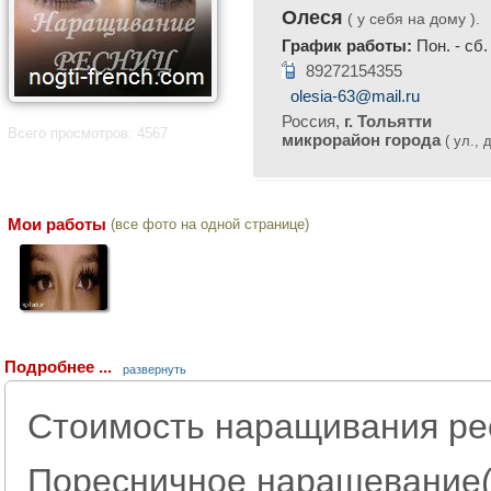
Олеся
( у себя на дому ).
График работы:
Пон. - сб.
89272154355
olesia-63@mail.ru
Россия,
г. Тольятти
Всего просмотров: 4567
микрорайон города
( ул., д
Мои работы
(все фото на одной странице)
Подробнее ...
развернуть
Стоимость наращивания р
Поресничное наращевание