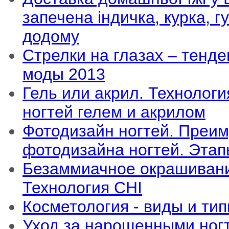
запечена індичка, курка, 
додому
Стрелки на глазах – тенд
моды 2013
Гель или акрил. Технолог
ногтей гелем и акрилом
Фотодизайн ногтей. Преи
фотодизайна ногтей. Этап
Безаммиачное окрашивани
Технология CHI
Косметология - виды и тип
Уход за нарощенными ног