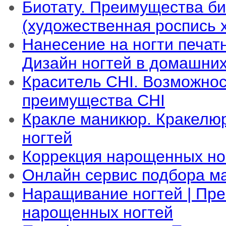
Биотату. Преимущества би
(художественная роспись х
Нанесение на ногти печатн
Дизайн ногтей в домашних
Краситель CHI. Возможнос
преимущества CHI
Кракле маникюр. Кракелю
ногтей
Коррекция нарощенных но
Онлайн сервис подбора м
Наращивание ногтей | Пр
нарощенных ногтей