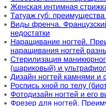
Женская интимная стрижк
Татуаж губ: преимущества
Виды френча. Французски
недостатки
Наращивание ногтей. Пре
наращивания ногтей разн
Стерилизация маникюрног
(шариковый) и ультрафио
Дизайн ногтей камнями и 
Роспись хной по телу (био
Фотодизайн ногтей и его 
Фрезер для ногтей. Преи