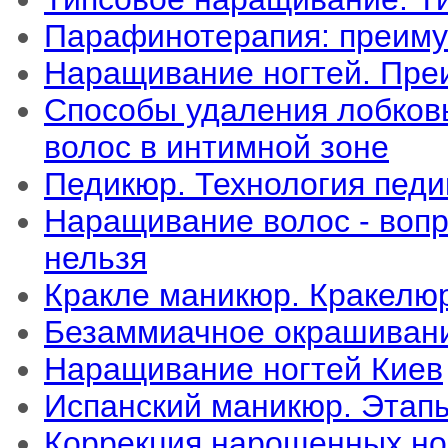
Парафинотерапия: преиму
Наращивание ногтей. Пре
Способы удаления лобков
волос в интимной зоне
Педикюр. Технология пед
Наращивание волос - вопр
нельзя
Кракле маникюр. Кракелюр
Безаммиачное окрашивани
Наращивание ногтей Киев
Испанский маникюр. Этапы
Коррекция нарощенных но