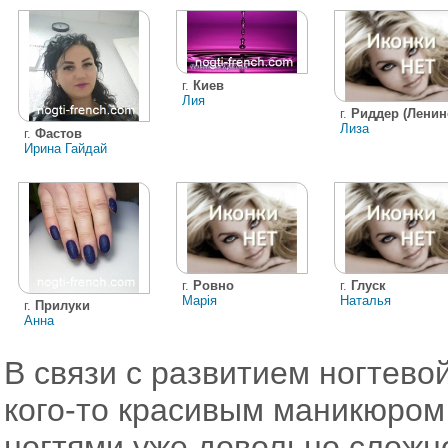
г.
Киев
Лия
г.
Риддер (Ленин
Лиза
г.
Фастов
Ирина Гайдай
г.
Ровно
г.
Глуск
Марія
Наталья
г.
Прилуки
Анна
В связи с развитием ногтево
кого-то красивым маникюро
ногтями уже довольно сложн