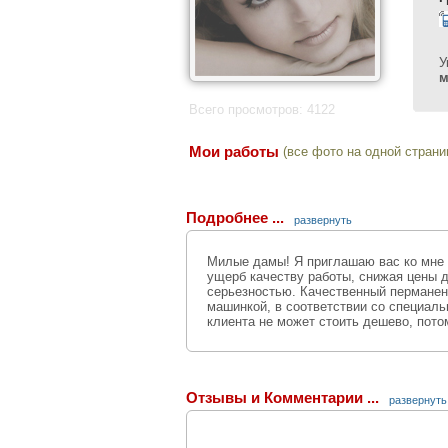
У
м
Всего просмотров: 4122
Мои работы
(все фото на одной страни
Подробнее ...
развернуть
Милые дамы! Я приглашаю вас ко мне н
ущерб качеству работы, снижая цены д
серьезностью. Качественный пермане
машинкой, в соответствии со специаль
клиента не может стоить дешево, пото
Проснулась, умылась и пошла по дела
списке утренних процедур не хватает
выйти ненакрашенной на улицу, все ра
Отзывы и Комментарии ...
развернуть
усилий стоит поддерживать красоту в 
приходится. В бассейне, на пляже или
туши и несмываемой помады. А так хоч