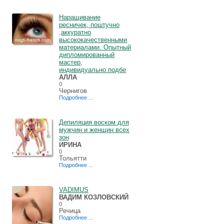
Наращивание
ресничек, поштучно
,аккуратно
высококачественными
материалами. Опытный
дипломированный
мастер,
индивидуально подбе
АЛЛА
0
Чернигов
Подробнее ...
Депиляция воском для
мужчин и женщин всех
зон
ИРИНА
0
Тольятти
Подробнее ...
VADIMUS
ВАДИМ КОЗЛОВСКИЙ
0
Речица
Подробнее ...