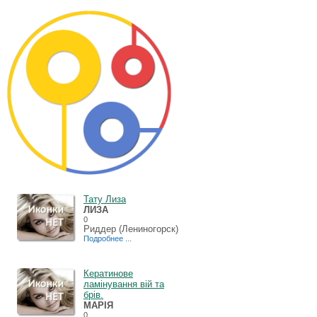
Тату Лиза
ЛИЗА
0
Риддер (Лениногорск)
Подробнее ...
Кератинове
ламінування вій та
брів.
МАРІЯ
0