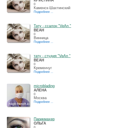
КРИСТИНА
0
Каменск-Шахтинский
Подробнее ...
Тату - cсалон "VeAn "
ВЕАН
0
Винница
Подробнее ...
тату - cтудия "VeAn "
ВЕАН
0
Кременчуг
Подробнее ...
microblading
АЛЕНА
0
Москва
Подробнее ...
Парикмахер
ОЛЬГА
0