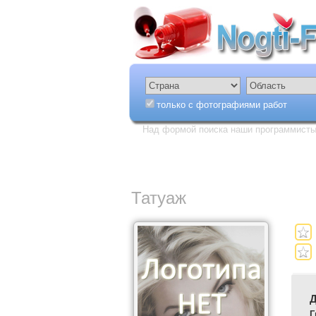
только с фотографиями работ
Над формой поиска наши программисты 
Татуаж
Г