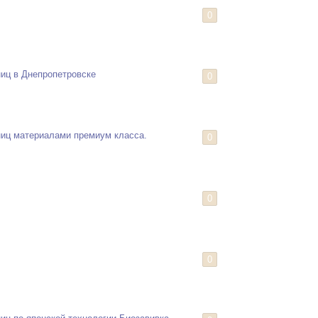
0
иц в Днепропетровске
0
иц материалами премиум класса.
0
0
0