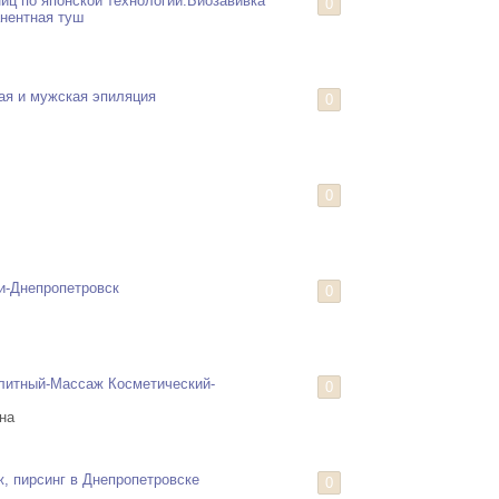
иц по японской технологии.Биозавивка
0
нентная туш
я и мужская эпиляция
0
0
и-Днепропетровск
0
литный-Массаж Косметический-
0
на
ж, пирсинг в Днепропетровске
0