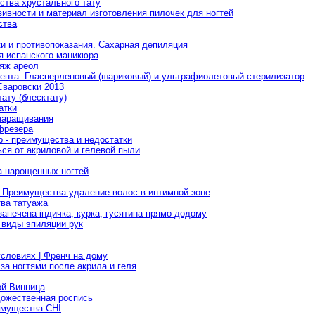
ства хрустального тату
ивности и материал изготовления пилочек для ногтей
ства
и и противопоказания. Сахарная депиляция
я испанского маникюра
ияж ареол
ента. Гласперленовый (шариковый) и ультрафиолетовый стерилизатор
Сваровски 2013
ату (блесктату)
атки
наращивания
фрезера
 - преимущества и недостатки
ься от акриловой и гелевой пыли
а нарощенных ногтей
 Преимущества удаление волос в интимной зоне
ва татуажа
 запечена індичка, курка, гусятина прямо додому
 виды эпиляции рук
словиях | Френч на дому
за ногтями после акрила и геля
ой Винница
удожественная роспись
имущества CHI