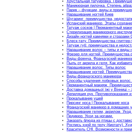
Хрустальная татуировка. Преимуще
Маникюрная пилочка. Степень абраз
Парик – функции, виды и преимуще
Наращивание ногтей Киев
Шугаринг: преимущества, недостатк
Испанский маникюр. Этапы создани
Татуаж сосков | Перманентный мак
Стерилизация маникюрного инструм
Дизайн ногтей камнями и стразами 
Блеск-тату. Преимущества глиттер-т
Татуаж губ: преимущества и недост
Наращивание волос – типы и виды 
Фрезер для ногтей. Преимущества 
Виды френча. Французский маникюр
Пыль от акрила и геля. Как избавит
Наращивание волос. Типы волос
Наращивание ногтей. Преимуществ
Виды французского маникюра
Способы удаления лобковых волос.
Перманентный макияж. Преимущест
Доставка домашньої їжі у Вінниці –
Депиляция рук. Противопоказания и
Прокалывание ушей
Пирсинг носа | Прокалывание носа
Французский маникюр в домашних у
Наращивание гелем, акрилом. Уход 
Педикюр. Уход за ногами.
Заказать блюда из птицы с доставк
Роспись хной по телу (биотату). Х
Краситель CHI. Возможности и пре