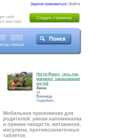
Зарегистрироваться
|
Войти
ри себе
Создать страничку
го мастера
-
метры поиска
Ногти-Френч, гель-лак,
маникюр, наращивание
ногтей
Анна
10
Винница
Подробнее ...
Мобильное приложение для
родителей: умная напоминалка
о приеме лекарств, витаминов,
инсулина, противозачаточных
таблеток