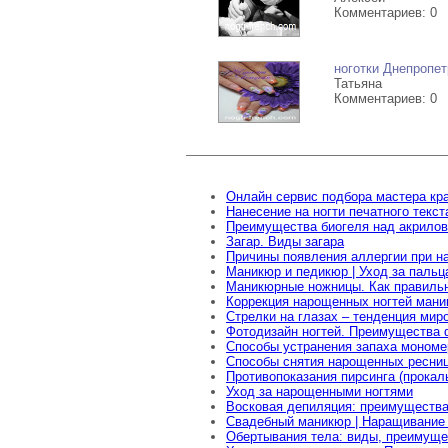
Комментариев: 0
ноготки Днепропет
Татьяна
Комментариев: 0
Онлайн сервис подбора мастера кр
Нанесение на ногти печатного текс
Преимущества биогеля над акрило
Загар. Виды загара
Причины появления аллергии при н
Маникюр и педикюр | Уход за пальц
Маникюрные ножницы. Как правиль
Коррекция нарощенных ногтей ман
Стрелки на глазах – тенденция мир
Фотодизайн ногтей. Преимущества 
Способы устранения запаха мономе
Способы снятия нарощенных ресни
Противопоказания пирсинга (прокал
Уход за нарощенными ногтями
Восковая депиляция: преимущества
Свадебный маникюр | Наращивание 
Обертывания тела: виды, преимуще