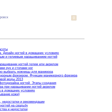
ровск
0
асоты
та. Дизайн ногтей в домашних условиях
вым и гелиевым наращиванием ногтей
аращивании ногтей гелем или акрилом
ами рук и стопами ног
но выбрать ножницы для маникюра
икюрным фрезером. Функции маникюрного фрезера
овой моды 2013
фотодизайна ногтей. Этапы создания
ра при наращивании ногтей акрилом
ц в домашних условиях
ывание кожи)
, недостатки и рекомендации
ногтей на свадьбу
ства и недостатки