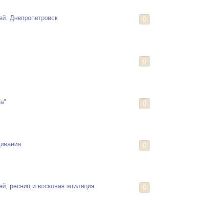
ей. Днепропетровск
0
0
Na"
0
щивания
0
й, ресниц и восковая эпиляция
0