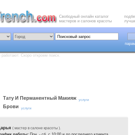
Свободный онлайн каталог
подбе
мастеров и салонов красоты
лучше
пара
работают. Скоро откроем поиск.
Тату И Перманентный Макияж
услуги
Брови
услуги
Дарья
( мастер в салоне красоты ).
рафик работы:
Пон. - сб. с 10:00 и до последнего клиента