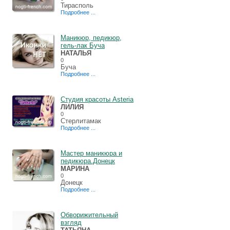
Тирасполь
Подробнее ...
Маникюр, педикюр,
гель-лак Буча
НАТАЛЬЯ
0
Буча
Подробнее ...
Студия красоты Asteria
ЛИЛИЯ
0
Стерлитамак
Подробнее ...
Мастер маникюра и
педикюра.Донецк
МАРИНА
0
Донецк
Подробнее ...
Обворижительный
взгляд