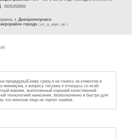
0935458906
краина,
г. Днепропетровск
икрорайон города
( ул., д., корп., кв. )
це)
а процедуры)Скажу сразу,я не гонюсь за клиентом в
о минимума, к вопросу татуажа я отношусь со всей
нтный макияж, выполненный хорошей качественной
ной технологией нанесения, безболезненно и быстро для
му что женское лицо не терпит ошибок.
м… — Так вы встречаете каждый день, или чего-то в
? Нанесения макияжа, конечно. Для любой женщины —
вно что показаться на людях голышом. А уж о том, каких
самых неподходящих для этого условиях, и говорить не
 в фитнес-центре вы прибегаете к помощи водостойкой
ется, чтобы макияж был не только стойким, но и