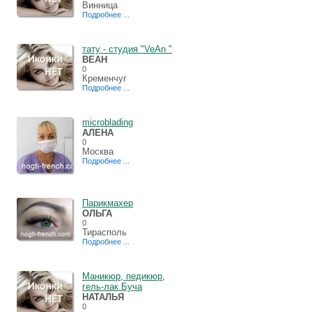
Винница
Подробнее ...
тату - cтудия "VeAn "
ВЕАН
0
Кременчуг
Подробнее ...
microblading
АЛЕНА
0
Москва
Подробнее ...
Парикмахер
ОЛЬГА
0
Тирасполь
Подробнее ...
Маникюр, педикюр,
гель-лак Буча
НАТАЛЬЯ
0