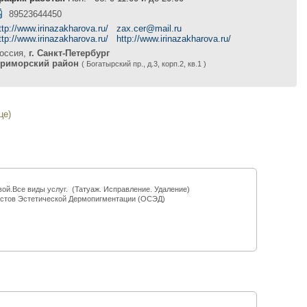
89523644450
ttp://www.irinazakharova.ru/
zax.cer@mail.ru
ttp://www.irinazakharova.ru/
http://www.irinazakharova.ru/
оссия,
г. Санкт-Петербург
риморский район
( Богатырский пр., д.3, корп.2, кв.1 )
це)
й.Все виды услуг. (Татуаж. Исправление. Удаление)
стов Эстетической Дермопигментации (ОСЭД)