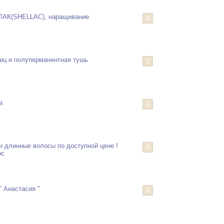
АК(SHELLAC), наращивание
0
иц и полуперманентная тушь
0
а
0
и длинные волосы по доступной цене !
0
ос
 Анастасия "
0