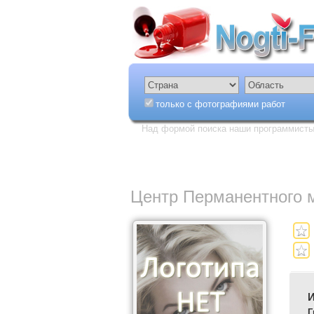
только с фотографиями работ
Над формой поиска наши программисты 
Центр Перманентного 
И
Г