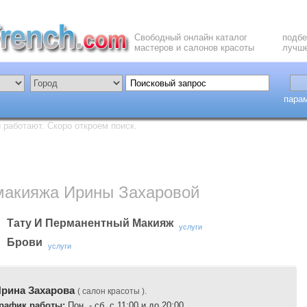
Свободный онлайн каталог
подбе
мастеров и салонов красоты
лучше
пара
работают. Скоро откроем поиск.
макияжа Ирины Захаровой
Тату И Перманентный Макияж
услуги
Брови
услуги
рина Захарова
( салон красоты ).
рафик работы:
Пон. - сб. с 11:00 и до 20:00