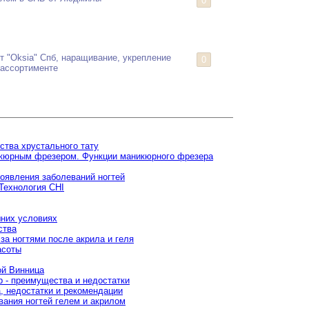
0
 "Oksia" Спб, наращивание, укрепление
0
в ассортименте
ства хрустального тату
икюрным фрезером. Функции маникюрного фрезера
появления заболеваний ногтей
Технология CHI
них условиях
ства
за ногтями после акрила и геля
асоты
ой Винница
 - преимущества и недостатки
, недостатки и рекомендации
вания ногтей гелем и акрилом