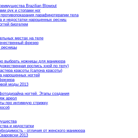
еимущества Brazilian Blowout
ами рук и стопами ног
противопоказания парафинотерапии тела
 и недостатки нарощенных ресниц
огтей биогелем
ельных местах на теле
качественный фрезер
 ресницы
но выбрать ножницы для маникюра
дожественная роспись хной по телу)
астера красоты (салона красоты)
а нарощенных ногтей
фрезера
овой моды 2013
фотодизайна ногтей. Этапы создания
ияж ареол
еты про интимную стрижку
пособ
мущества
ства и недостатки
обходимость - отличия от женского маникюра
Сваровски 2013