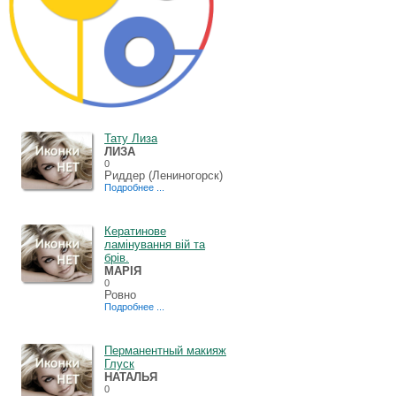
Тату Лиза
ЛИЗА
0
Риддер (Лениногорск)
Подробнее ...
Кератинове
ламінування вій та
брів.
МАРІЯ
0
Ровно
Подробнее ...
Перманентный макияж
Глуск
НАТАЛЬЯ
0