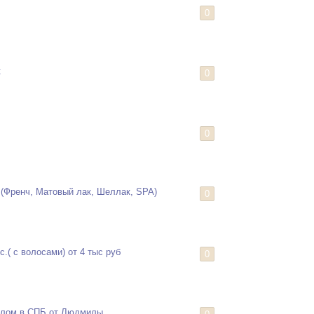
0
к
0
0
(Френч, Матовый лак, Шеллак, SPA)
0
.( с волосами) от 4 тыс руб
0
илом в СПБ от Людмилы