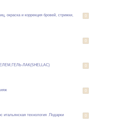
ц, окраска и коррекция бровей, стрижки,
0
0
ЛЕМ,ГЕЛЬ-ЛАК(SHELLAC)
0
кияж
0
с итальянская технология .Подарки
0