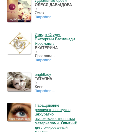
Идеальные брови
ОЛЕСЯ ДАВЫДОВА
0
Омск
Подробнее ...
Имидж-Студия
Екатерины Василиади
Ярославль
ЕКАТЕРИНА
0
Ярославль
Подробнее ...
brightlady
ТАТЬЯНА
0
Киев
Подробнее ...
Наращивание
ресничек, поштучно
,аккуратно
высококачественными
материалами. Опытный
дипломированный
мастер,