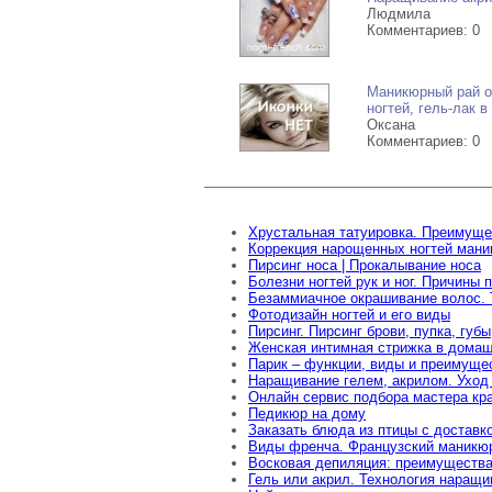
Людмила
Комментариев: 0
Маникюрный рай от
ногтей, гель-лак 
Оксана
Комментариев: 0
Хрустальная татуировка. Преимуще
Коррекция нарощенных ногтей ман
Пирсинг носа | Прокалывание носа
Болезни ногтей рук и ног. Причины 
Безаммиачное окрашивание волос. 
Фотодизайн ногтей и его виды
Пирсинг. Пирсинг брови, пупка, губы
Женская интимная стрижка в домаш
Парик – функции, виды и преимуще
Наращивание гелем, акрилом. Уход 
Онлайн сервис подбора мастера кр
Педикюр на дому
Заказать блюда из птицы с доставк
Виды френча. Французский маникюр
Восковая депиляция: преимущества
Гель или акрил. Технология наращи