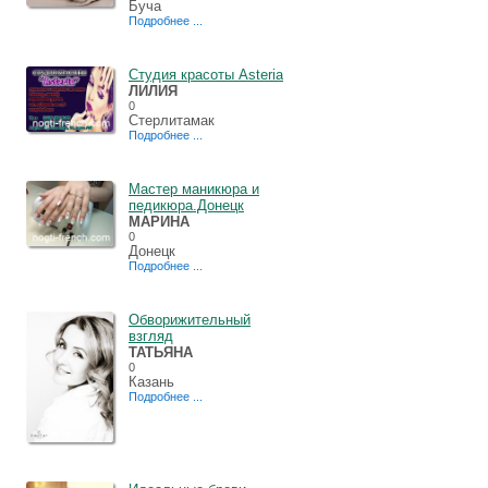
Буча
Подробнее ...
Студия красоты Asteria
ЛИЛИЯ
0
Стерлитамак
Подробнее ...
Мастер маникюра и
педикюра.Донецк
МАРИНА
0
Донецк
Подробнее ...
Обворижительный
взгляд
ТАТЬЯНА
0
Казань
Подробнее ...