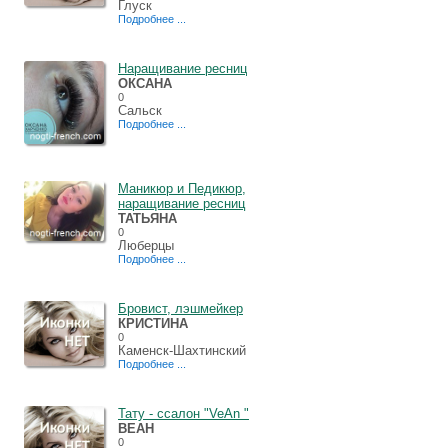
Глуск
Подробнее ...
Наращивание ресниц
ОКСАНА
0
Сальск
Подробнее ...
Маникюр и Педикюр,
наращивание ресниц
ТАТЬЯНА
0
Люберцы
Подробнее ...
Бровист, лэшмейкер
КРИСТИНА
0
Каменск-Шахтинский
Подробнее ...
Тату - cсалон "VeAn "
ВЕАН
0