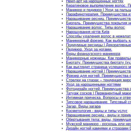
Нейл-арт на нарощенных ногтях
Кератиновое выпрямление волос. Пр
Маникюр и педикюр | Уход за пальц
Парафинотерапия. Преимущества и 
Наращивание ресниц. Преимущества
Биогель. Преимущества покрытия н
Наращивание волос. Типы волос
Нарощування нігтів Київ
Способы удаления волос в нежелат
Маникюрный фрезер. Как выбрать 
Подиумные ресницы | Декоративные
Педикюр. Уход за ногами.
Виды французского маникюра
Маникюрные ножницы. Как правиль
Биотату. Преимущества биотату (ху
Как выглядит страница успешного м
Наращивание ногтей | Преимуществ
Фрезер для ногтей. Преимущества 
Стрелки на глазах – тенденция мир
Уход за нарощенными ногтями
Фотодизайн ногтей. Преимущества 
Татуаж сосков | Перманентный мак
Интимная прическа. Вопросы и отв
Типсовое наращивание. Типсовый с
Загар. Виды загара
Косметология - виды и типы услуг
Наращивание ресниц - виды и преи
Обертывания тела: виды, преимуще
Мужской маникюр - роскошь или не
Дизайн ногтей камнями и стразами 