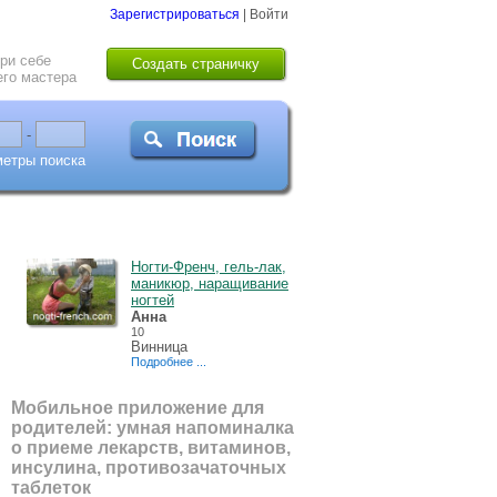
Зарегистрироваться
|
Войти
ри себе
Создать страничку
го мастера
-
метры поиска
Ногти-Френч, гель-лак,
маникюр, наращивание
ногтей
Анна
10
Винница
Подробнее ...
Мобильное приложение для
родителей: умная напоминалка
о приеме лекарств, витаминов,
инсулина, противозачаточных
таблеток