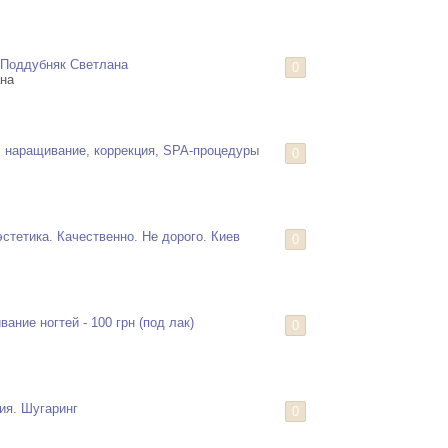
 Поддубняк Светлана
0
на
 наращивание, коррекция, SPA-процедуры
0
эстетика. Качественно. Не дорого. Киев
0
ание ногтей - 100 грн (под лак)
0
ия. Шугаринг
0