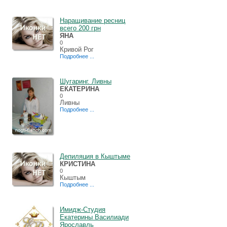
Наращивание ресниц
всего 200 грн
ЯНА
0
Кривой Рог
Подробнее ...
Шугаринг. Ливны
ЕКАТЕРИНА
0
Ливны
Подробнее ...
Депиляция в Кыштыме
КРИСТИНА
0
Кыштым
Подробнее ...
Имидж-Студия
Екатерины Василиади
Ярославль