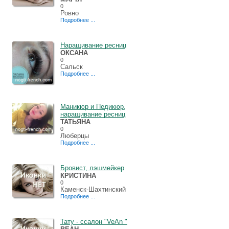
0
Ровно
Подробнее ...
Наращивание ресниц
ОКСАНА
0
Сальск
Подробнее ...
Маникюр и Педикюр,
наращивание ресниц
ТАТЬЯНА
0
Люберцы
Подробнее ...
Бровист, лэшмейкер
КРИСТИНА
0
Каменск-Шахтинский
Подробнее ...
Тату - cсалон "VeAn "