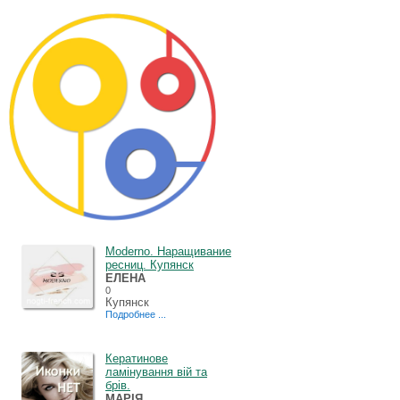
Moderno. Наращивание
ресниц. Купянск
ЕЛЕНА
0
Купянск
Подробнее ...
Кератинове
ламінування вій та
брів.
МАРІЯ