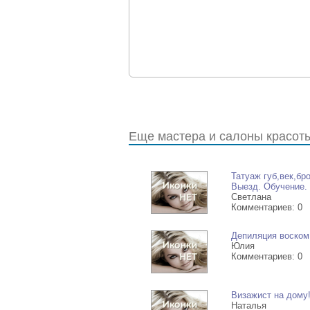
толщина ресниц ( от ультра тонень
Эффект накрашенных, натуральных,
лисий, кукольный, разреженный, бе
Классические , практически неотли
макияжа" - авторская технология! и
объемное наращивание 2D 3D new! 
сделаю то, что нужно именно Вам.
Еще мастера и салоны красоты 
Провожу обучение наращиванию рес
Правильно наращенные ресницы а
Татуаж губ,век,бр
Я помогу Вам выглядеть великолепно
Выезд. Обучение.
Светлана
-->
Комментариев: 0
Депиляция воском
Юлия
Комментариев: 0
Визажист на дому
Наталья