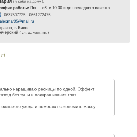
Мария
( у себя на дому ).
рафик работы:
Пон. - сб. с 10:00 и до последнего клиента
0637507725 0661272475
alexmar85@mail.ru
краина,
г. Киев
ечерский
( ул., д., корп., кв. )
це)
нально наращиваю ресницы по одной. Эффект
згляд без туши и подкрашивания глаз.
ожныхого ухода и помогают сэкономить массу
окачественные гипоалергенные материалы Премиум-
м) , изгиб (от слегка до сильно подкрученных) и