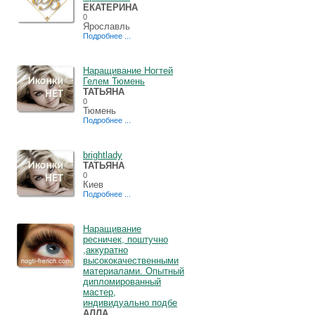
ЕКАТЕРИНА
0
Ярославль
Подробнее ...
Наращивание Ногтей
Гелем Тюмень
ТАТЬЯНА
0
Тюмень
Подробнее ...
brightlady
ТАТЬЯНА
0
Киев
Подробнее ...
Наращивание
ресничек, поштучно
,аккуратно
высококачественными
материалами. Опытный
дипломированный
мастер,
индивидуально подбе
АЛЛА