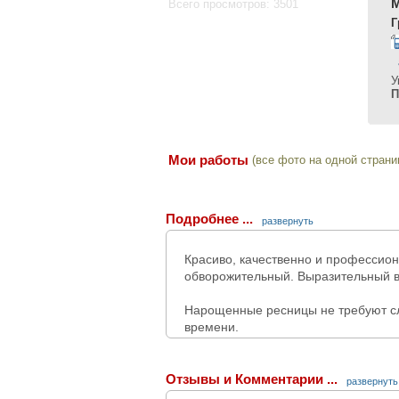
Всего просмотров: 3501
Г
У
П
Мои работы
(все фото на одной страни
Подробнее ...
развернуть
Красиво, качественно и профессио
обворожительный. Выразительный в
Нарощенные ресницы не требуют сл
времени.
Я использую исключительно высок
класса - Vivienne, Dolce Vita, Macy.
Отзывы и Комментарии ...
развернуть
В наличии любая длина( от 6 до 16 м