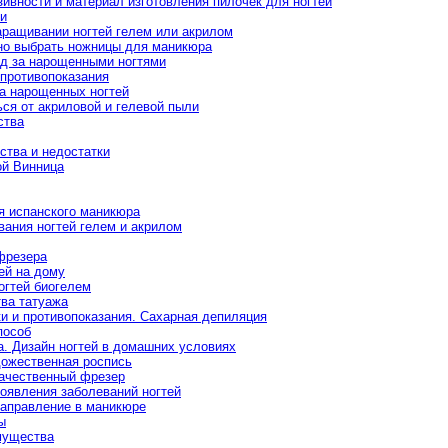
ивности и материал изготовления пилочек для ногтей
ии
аращивании ногтей гелем или акрилом
но выбрать ножницы для маникюра
од за нарощенными ногтями
противопоказания
а нарощенных ногтей
ься от акриловой и гелевой пыли
ства
ства и недостатки
ой Винница
я испанского маникюра
вания ногтей гелем и акрилом
фрезера
ей на дому
огтей биогелем
ва татуажа
и и противопоказания. Сахарная депиляция
пособ
та. Дизайн ногтей в домашних условиях
удожественная роспись
качественный фрезер
появления заболеваний ногтей
направление в маникюре
ы
мущества