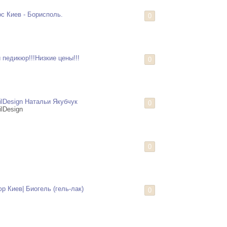
с Киев - Борисполь.
0
педикюр!!!Низкие цены!!!
0
ilDesign Натальи Якубчук
0
ilDesign
0
 Киев| Биогель (гель-лак)
0