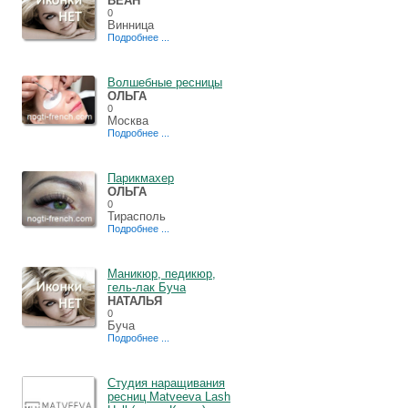
ВЕАН
0
Винница
Подробнее ...
Волшебные ресницы
ОЛЬГА
0
Москва
Подробнее ...
Парикмахер
ОЛЬГА
0
Тирасполь
Подробнее ...
Маникюр, педикюр,
гель-лак Буча
НАТАЛЬЯ
0
Буча
Подробнее ...
Студия наращивания
ресниц Matveeva Lash