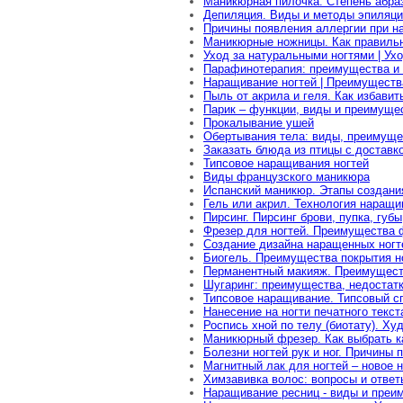
Маникюрная пилочка. Степень абраз
Депиляция. Виды и методы эпиляц
Причины появления аллергии при н
Маникюрные ножницы. Как правиль
Уход за натуральными ногтями | Ух
Парафинотерапия: преимущества и 
Наращивание ногтей | Преимуществ
Пыль от акрила и геля. Как избавит
Парик – функции, виды и преимуще
Прокалывание ушей
Обертывания тела: виды, преимуще
Заказать блюда из птицы с доставк
Типсовое наращивания ногтей
Виды французского маникюра
Испанский маникюр. Этапы создани
Гель или акрил. Технология наращи
Пирсинг. Пирсинг брови, пупка, губы
Фрезер для ногтей. Преимущества 
Создание дизайна наращенных ногт
Биогель. Преимущества покрытия н
Перманентный макияж. Преимущест
Шугаринг: преимущества, недостатк
Типсовое наращивание. Типсовый с
Нанесение на ногти печатного текс
Роспись хной по телу (биотату). Х
Маникюрный фрезер. Как выбрать 
Болезни ногтей рук и ног. Причины 
Магнитный лак для ногтей – новое 
Химзавивка волос: вопросы и ответ
Наращивание ресниц - виды и преи