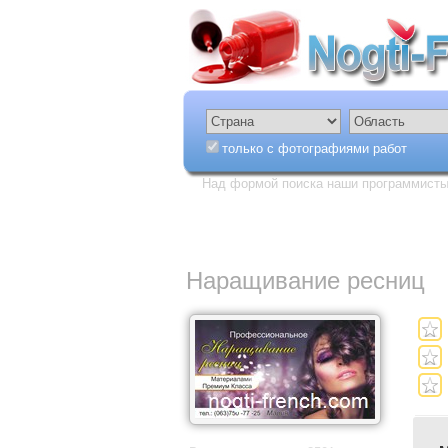
только с фотографиями работ
Над формой поиска наши программисты 
Наращивание ресниц