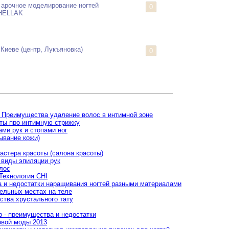
арочное моделирование ногтей
0
SHELLAK
 Киеве (центр, Лукъяновка)
0
 Преимущества удаление волос в интимной зоне
еты про интимную стрижку
ами рук и стопами ног
ывание кожи)
астера красоты (салона красоты)
 виды эпиляции рук
лос
Технология CHI
 и недостатки наращивания ногтей разными материалами
ельных местах на теле
ства хрустального тату
 - преимущества и недостатки
овой моды 2013