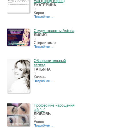
Hall (город Киров)
ЕКАТЕРИНА
0
Киров
Подробнее ...
Студия красоты Asteria
ЛИЛИЯ
0
Стерлитамак
Подробнее ...
Обворижительный
взгляд
ТАТЬЯНА
0
Казань
Подробнее ...
Професiйне нарощення
вiй ^_^
ЛЮБОВЬ
0
Ровно
Подробнее ...