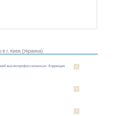
ких ресниц до ресниц с эффектом накрашенных).
 а также накладных ресниц . Натуральный, кошачий,
личий взгляд.
чимые от натуральных технологии - "макияж без
ли же - праздничные, яркие и креативные дизайны,
А также наращивание нижних ресниц. Посоветую и
в г. Киев (Украина)
ниц (индивидуально - теория + практика)
бсолютно неощутимы.
овей высокопрофессионально. Коррекция.
0
 24 часа в сутки.;)
0
!
0