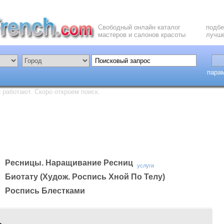
Свободный онлайн каталог
подбе
мастеров и салонов красоты
лучше
пара
работают. Скоро откроем поиск.
Ресницы. Наращивание Ресниц
услуги
Биотату (худож. Роспись Хной По Телу)
Роспись Блестками