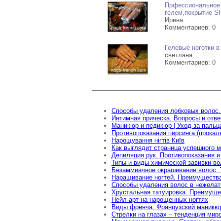
Прфессиональное 
гелем,покрытие 
Ирина
Комментариев: 0
Гелевые ноготки в
светлана
Комментариев: 0
Способы удаления лобковых волос.
Интимная прическа. Вопросы и отв
Маникюр и педикюр | Уход за пальц
Противопоказания пирсинга (прокал
Нарощування нігтів Київ
Как выглядит страница успешного м
Депиляция рук. Противопоказания и
Типы и виды химической завивки во
Безаммиачное окрашивание волос. 
Наращивание ногтей. Преимущества
Способы удаления волос в нежелат
Хрустальная татуировка. Преимуще
Нейл-арт на нарощенных ногтях
Виды френча. Французский маникюр
Стрелки на глазах – тенденция мир