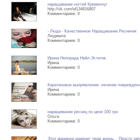
наращивание ногтей Кременчуг
http://vk.com/id134816807
- тату всех стилей любой
Комментариев: 0
- татуж (перманентный ма
- Люда - Качественное Наращивание Ресничек
Людмила
бровей, губ, век
Комментариев: 0
- Пирсинг носа, губ, языка
Ирина Непорада Нейл-Эстетик
бровей, пупка, сосков, ин
Ирина
Комментариев: 0
пирсинг.
Кератиновое выпрямление- лечение поврежден
- Лазерное удаление тату
Ирина
Комментариев: 0
- Обучения художественн
татуировки, татуажу и пи
наращивание ресниц по цене 100 грн
Ольга
Комментариев: 0
- Трудоустройство масте
Этот маникюр изменит твою жизнь... Просто за