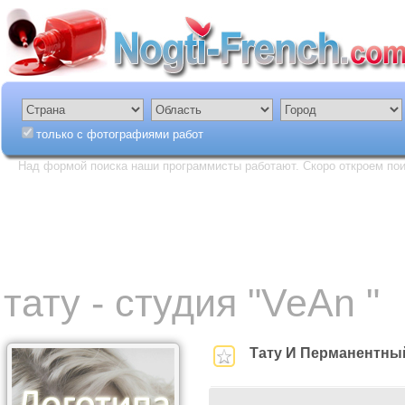
только с фотографиями работ
Над формой поиска наши программисты работают. Скоро откроем пои
тату - cтудия "VeAn "
Тату И Перманентны