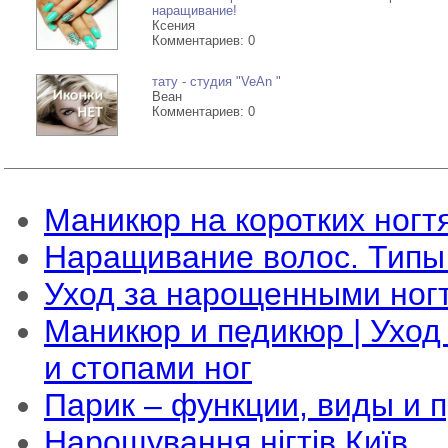
- Продажа тату расходник
наращивание!
Ксения
материлов
пишите вашу раб
Комментариев: 0
предоставляемые услуги б
тату - cтудия "VeAn "
Веан
Комментариев: 0
детально ...
-->
Маникюр на коротких ногт
Наращивание волос. Типы
Уход за нарощенными ног
Маникюр и педикюр | Уход
и стопами ног
Парик – функции, виды и 
Нарощування нігтів Київ