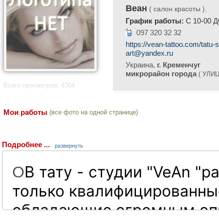
Веан
( салон красоты ).
График работы:
С 10-00 Д
097 320 32 32
https://vean-tattoo.com/tatu
art@yandex.ru
Украина,
г. Кременчуг
микрорайон города
( УЛИЦ
Всего просмотров: 4364
Мои работы
(все фото на одной странице)
Подробнее ...
развернуть
В тату - cтудии "VeAn "р
О
только квалифицированны
обладающие огромным о