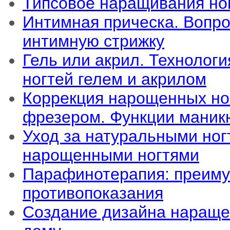
Типсовое наращивания но
Интимная прическа. Вопро
интимную стрижку
Гель или акрил. Технолог
ногтей гелем и акрилом
Коррекция нарощенных н
фрезером. Функции маник
Уход за натуральными ногт
нарощенными ногтями
Парафинотерапия: преиму
противопоказания
Создание дизайна нараще