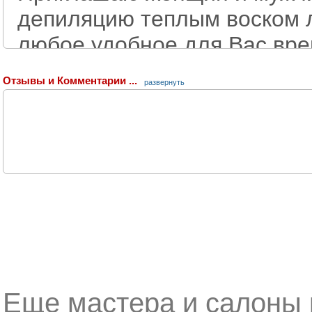
депиляцию теплым воском 
любое удобное для Вас вре
Подмышки - 300, ноги - 100
Отзывы и Комментарии ...
развернуть
бикини - 1000-3000( полнос
Бикини дизаин, биотату хно
блестками.
-->
Еще мастера и салоны 