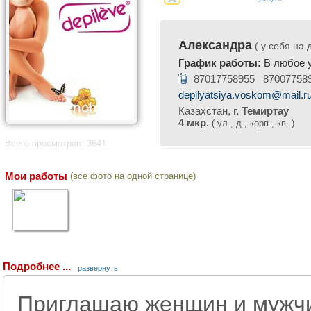
Александра
( у себя на 
График работы:
В любое у
87017758955 87007758
depilyatsiya.voskom@mail.r
Казахстан,
г. Темиртау
4 мкр.
( ул., д., корп., кв. )
Всего просмотров: 3641
Мои работы
(все фото на одной странице)
Подробнее ...
развернуть
Приглашаю женщин и мужч