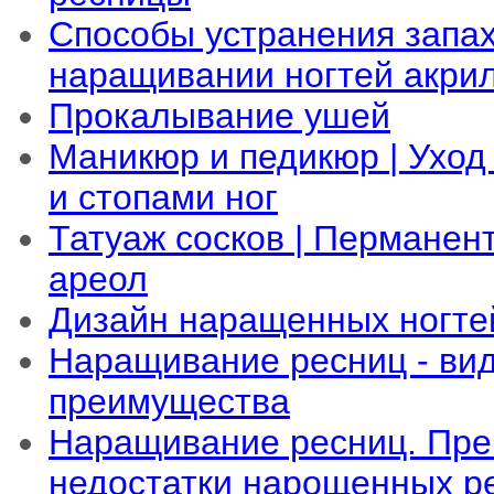
Способы устранения запа
наращивании ногтей акри
Прокалывание ушей
Маникюр и педикюр | Уход
и стопами ног
Татуаж сосков | Перманен
ареол
Дизайн наращенных ногте
Наращивание ресниц - ви
преимущества
Наращивание ресниц. Пре
недостатки нарощенных р