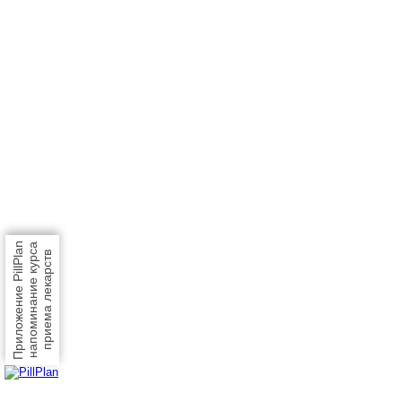
Приложение PillPlan
напоминание курса
приема лекарств