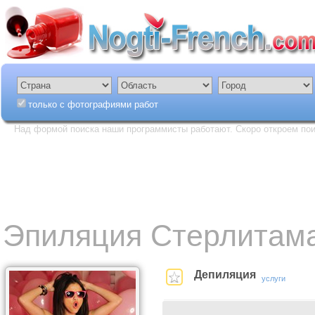
только с фотографиями работ
Над формой поиска наши программисты работают. Скоро откроем пои
Эпиляция Стерлитам
Депиляция
услуги