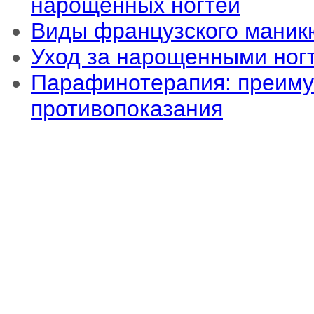
нарощенных ногтей
Виды французского маник
Уход за нарощенными ног
Парафинотерапия: преиму
противопоказания