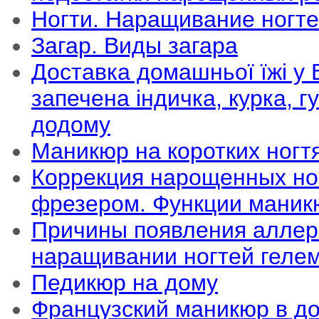
Ногти. Наращивание ногт
Загар. Виды загара
Доставка домашньої їжі у В
запечена індичка, курка, 
додому
Маникюр на коротких ногт
Коррекция нарощенных н
фрезером. Функции маник
Причины появления аллер
наращивании ногтей геле
Педикюр на дому
Французский маникюр в д