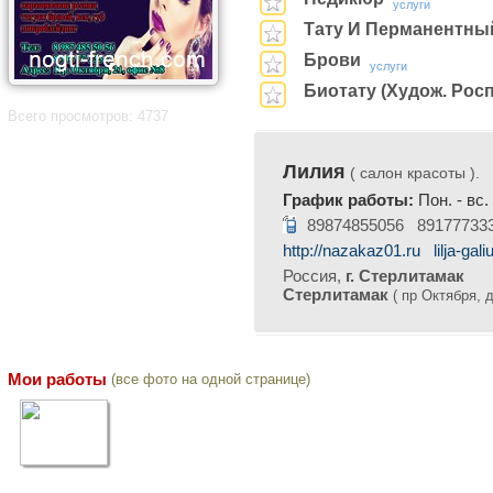
услуги
Тату И Перманентны
Брови
услуги
Биотату (худож. Рос
Всего просмотров: 4737
Лилия
( салон красоты ).
График работы:
Пон. - вс.
89874855056 89177733
http://nazakaz01.ru
lilja-gal
Россия,
г. Стерлитамак
Стерлитамак
( пр Октября, д.
Мои работы
(все фото на одной странице)