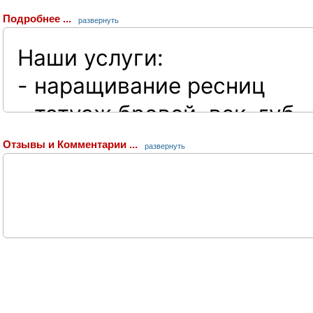
Подробнее ...
развернуть
Наши услуги:
- наращивание ресниц
- татуаж бровей, век, губ
- микроблейдинг
Отзывы и Комментарии ...
развернуть
- маникюр, педикюр
- укрепление ногтей акри
- покрытие и дизайн гель
- коррекция и окрашивани
-->