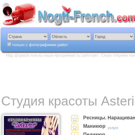
только с фотографиями работ
Над формой поиска наши программисты работают. Скоро откроем пои
Студия красоты Aster
Ресницы. Наращиван
Маникюр
услуги
Педикюр