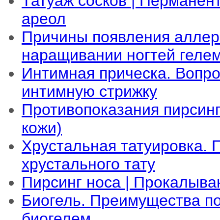
Татуаж сосков | Перманен
ареол
Причины появления аллер
наращивании ногтей геле
Интимная прическа. Вопро
интимную стрижку
Противопоказания пирсин
кожи)
Хрустальная татуировка.
хрустального тату
Пирсинг носа | Прокалыва
Биогель. Преимущества по
биогелем